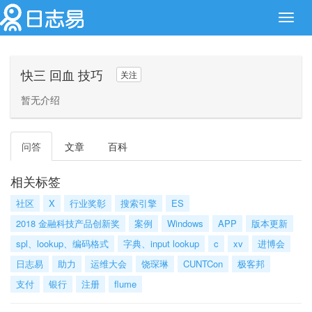
Toggl
navig
快三 回血 技巧
关注
暂无介绍
问答
文章
百科
相关标签
社区
X
行业奖彰
搜索引擎
ES
2018 金融科技产品创新奖
案例
Windows
APP
版本更新
spl、lookup、编码格式
字典、input lookup
c
xv
进博会
日志易
助力
运维大会
饶琛琳
CUNTCon
极客邦
支付
银行
注册
flume