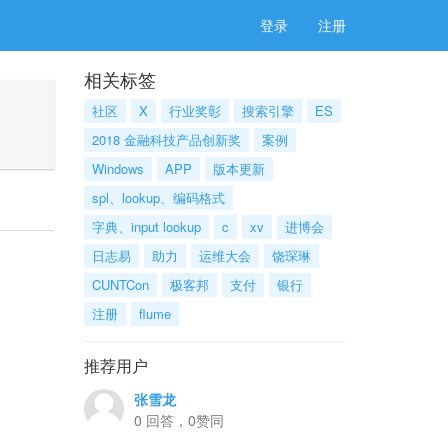
登录
注册
相关标签
社区
X
行业奖彰
搜索引擎
ES
2018 金融科技产品创新奖
案例
Windows
APP
版本更新
spl、lookup、编码格式
字典、input lookup
c
xv
进博会
日志易
助力
运维大会
饶琛琳
CUNTCon
极客邦
支付
银行
注册
flume
推荐用户
张雪龙
0 回答，0赞同