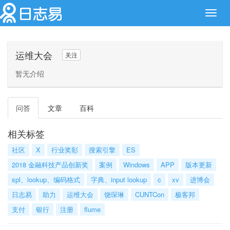
Toggl
navig
运维大会
关注
暂无介绍
问答
文章
百科
相关标签
社区
X
行业奖彰
搜索引擎
ES
2018 金融科技产品创新奖
案例
Windows
APP
版本更新
spl、lookup、编码格式
字典、input lookup
c
xv
进博会
日志易
助力
运维大会
饶琛琳
CUNTCon
极客邦
支付
银行
注册
flume