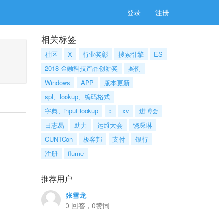
登录
注册
相关标签
社区
X
行业奖彰
搜索引擎
ES
2018 金融科技产品创新奖
案例
Windows
APP
版本更新
spl、lookup、编码格式
字典、input lookup
c
xv
进博会
日志易
助力
运维大会
饶琛琳
CUNTCon
极客邦
支付
银行
注册
flume
推荐用户
张雪龙
0 回答，0赞同