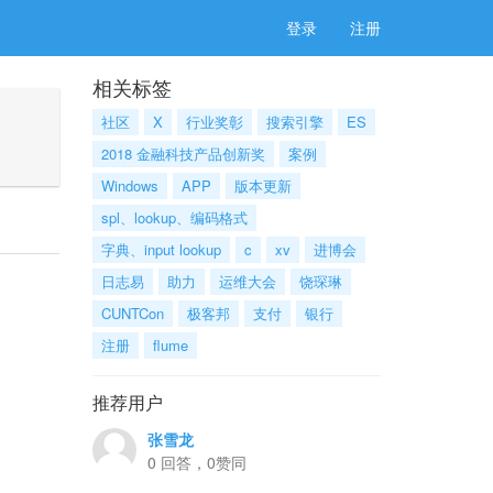
登录
注册
相关标签
社区
X
行业奖彰
搜索引擎
ES
2018 金融科技产品创新奖
案例
Windows
APP
版本更新
spl、lookup、编码格式
字典、input lookup
c
xv
进博会
日志易
助力
运维大会
饶琛琳
CUNTCon
极客邦
支付
银行
注册
flume
推荐用户
张雪龙
0 回答，0赞同