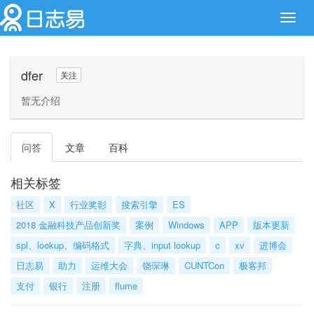
Toggl
navig
dfer
关注
暂无介绍
问答
文章
百科
相关标签
社区
X
行业奖彰
搜索引擎
ES
2018 金融科技产品创新奖
案例
Windows
APP
版本更新
spl、lookup、编码格式
字典、input lookup
c
xv
进博会
日志易
助力
运维大会
饶琛琳
CUNTCon
极客邦
支付
银行
注册
flume