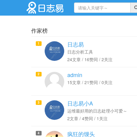
作家榜
日志易
1
日志分析工具
24文章 / 16赞同 / 2关注
admin
2
15文章 / 21赞同 / 0关注
日志易小A
3
运维最好用的日志处理小可爱～
2文章 / 4赞同 / 1关注
疯狂的馒头
4