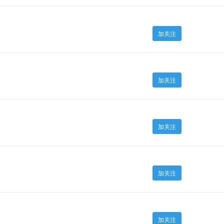
加关注
加关注
加关注
加关注
加关注