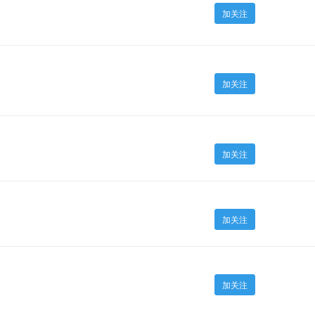
加关注
加关注
加关注
加关注
加关注