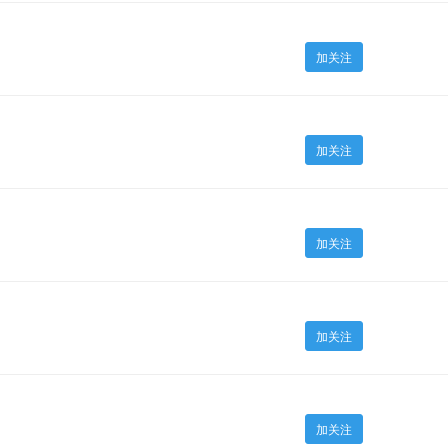
加关注
加关注
加关注
加关注
加关注