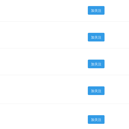
加关注
加关注
加关注
加关注
加关注