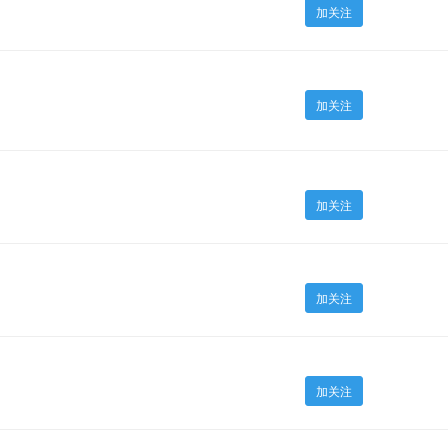
加关注
加关注
加关注
加关注
加关注