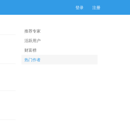
登录
注册
推荐专家
活跃用户
财富榜
热门作者