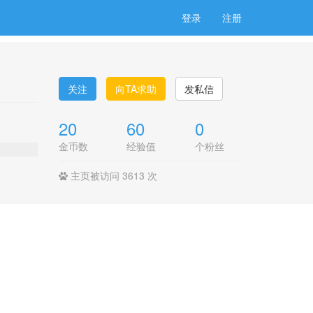
登录
注册
关注
向TA求助
发私信
20
60
0
金币数
经验值
个粉丝
主页被访问 3613 次