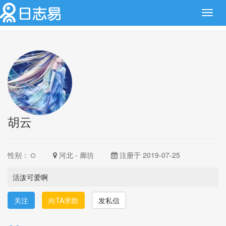
Toggl
navig
胡云
性别：
河北 - 廊坊
注册于 2019-07-25
活泼可爱啊
关注
向TA求助
发私信