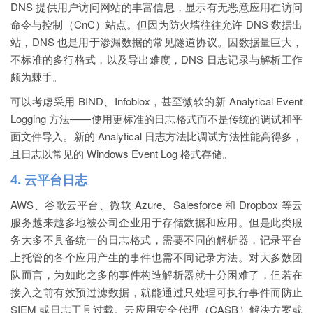
DNS 提供用户访问网站的丰富信息，显示有无恶意应用在访问
命令与控制（CnC）站点。但因为防火墙往往允许 DNS 数据出
站，DNS 也是用于渗漏数据的常见隧道协议。因数据量巨大，
不标准的多行格式，以及导出难度，DNS 日志记录与解析工作
颇为棘手。
可以考虑采用 BIND、Infoblox，甚至微软的新 Analytical Event
Logging 方法——使用更标准的日志格式而不是传统的调试和平
面文件导入。新的 Analytical 日志方法比调试方法性能高得多，
且日志以常见的 Windows Event Log 格式存储。
4. 云平台日志
AWS、谷歌云平台、微软 Azure、Salesforce 和 Dropbox 等云
服务越来越多地被公司企业用于存储数据和应用。但是此类服
务大多不具备统一的日志格式，需要不同的解析器，记录平台
上托管的各个应用产生的事件也需不同记录方法。对大多数团
队而言，为如此之多的事件构造解析器就十分困难了，但若在
接入之前有效预过滤数据，就能通过只处理可执行事件而防止
SIEM 或日志工具过载。
云应用安全代理（CASB）解决方案或